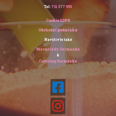
Tel:
731 577 995
Cookie GDPR
Obchodní podmínky
Navštivte také
Marmelády Gurmanka
&
Catering Gurmanka

