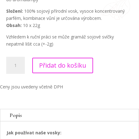
Složení:
100% sojový přírodní vosk, vysoce koncentrovaný
parfém, kombinace vůní je určována výrobcem.
Obsah:
10 x 22g
Vzhledem k ruční práci se může gramáž sojové svíčky
nepatrně lišit cca (+-2g)
Dárkový
Přidat do košíku
box
–
Luxusní
Ceny jsou uvedeny včetně DPH
parfémové
vosky
(10x
22g)
Popis
množství
Jak používat naše vosky: