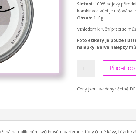
Složení:
100% sojový přírodní
kombinace vůní je určována 
Obsah:
110g
Vzhledem k ruční práci se můž
Foto etikety je pouze ilus
nálepky. Barva nálepky můž
Black
Přidat do
Opium
množství
Ceny jsou uvedeny včetně D
žená na oblíbeném květinovém parfému s tóny černé kávy, bílých květ