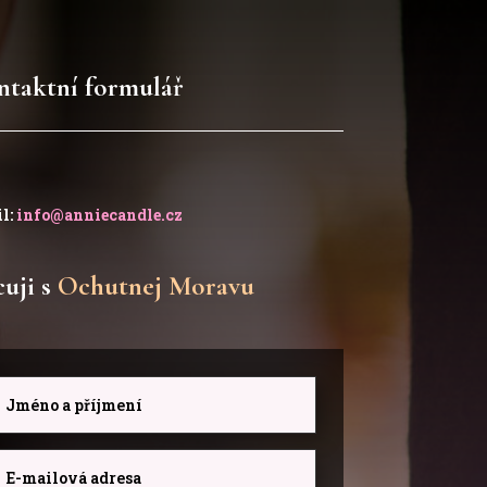
ntaktní formulář
l:
info@anniecandle.cz
uji s
Ochutnej Moravu