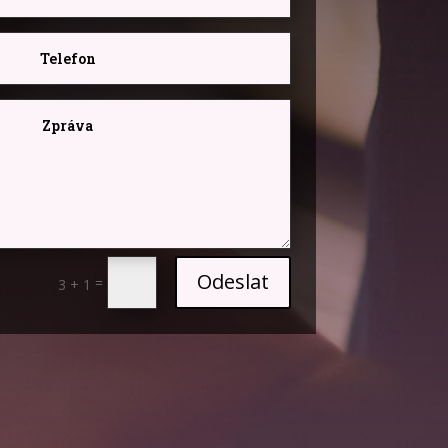
Odeslat
=
3 + 1