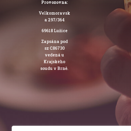
Provozovna:
Velkomoravsk
a 297/364
69618 Lužice
Zapsána pod
sz C86730
vedená u
Krajského
soudu v Brně.