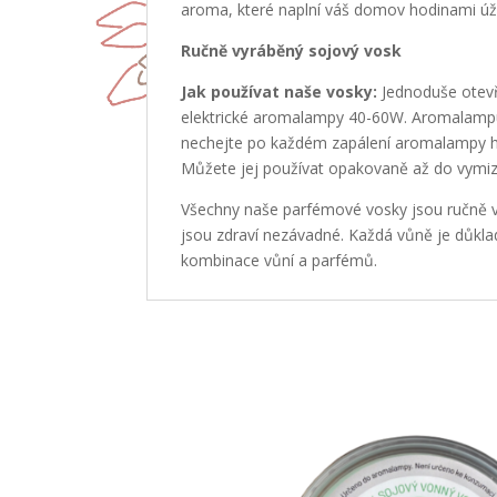
aroma, které naplní váš domov hodinami úžas
Ručně vyráběný sojový vosk
Jak používat naše vosky:
Jednoduše otevř
elektrické aromalampy 40-60W. Aromalampu 
nechejte po každém zapálení aromalampy ho
Můžete jej používat opakovaně až do vymiz
Všechny naše parfémové vosky jsou ručně vy
jsou zdraví nezávadné. Každá vůně je důkla
kombinace vůní a parfémů.