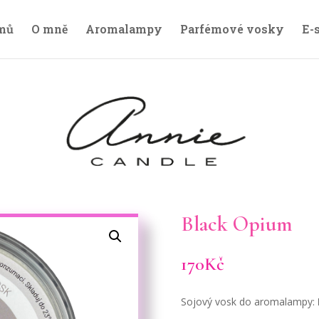
mů
O mně
Aromalampy
Parfémové vosky
E-
Black Opium
170
Kč
Sojový vosk do aromalampy: