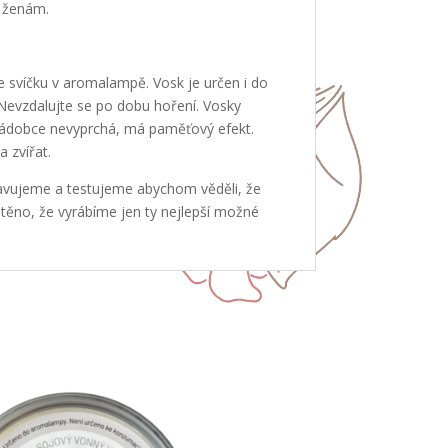
k ženám.
 svíčku v aromalampě. Vosk je určen i do
Nevzdalujte se po dobu hoření. Vosky
 nádobce nevyprchá, má paměťový efekt.
 zvířat.
ravujeme a testujeme abychom věděli, že
těno, že vyrábíme jen ty nejlepší možné