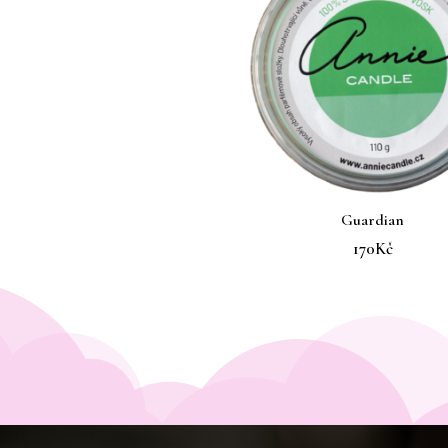
Guardian
170
Kč