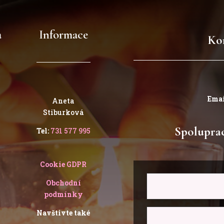
a
Informace
Ko
Emai
Aneta
Stiburková
Spoluprac
Tel:
731 577 995
Cookie GDPR
Obchodní
podmínky
Navštivte také